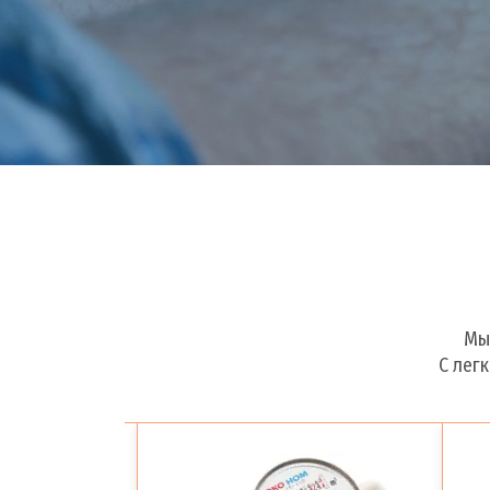
Мы
С лег