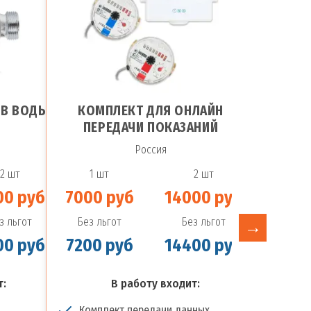
ОВ ВОДЫ
КОМПЛЕКТ ДЛЯ ОНЛАЙН
УСТАНОВ
ПЕРЕДАЧИ ПОКАЗАНИЙ
Россия
2 шт
1 шт
2 шт
1 шт
00 руб
7000 руб
14000 руб
2750 р
з льгот
Без льгот
Без льгот
Без льго
00 руб
7200 руб
14400 руб
2900 р
т:
В работу входит:
В
Комплект передачи данных
Водосче