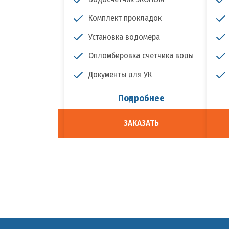
ладок
Комплект прокладок
омера
Установка водомера
счетчика воды
Опломбировка счетчика воды
 УК
Документы для УК
обнее
Подробнее
ЗАТЬ
ЗАКАЗАТЬ