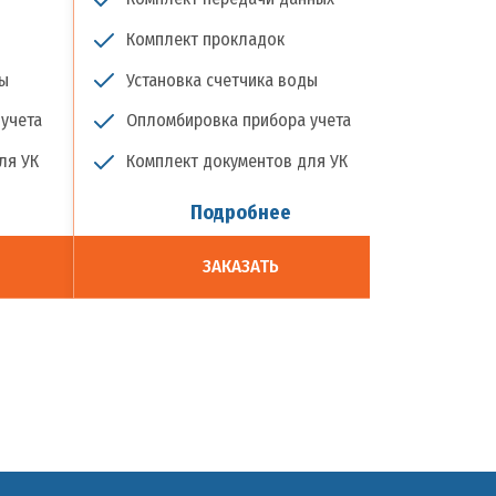
Комплект прокладок
Компле
ды
Установка счетчика воды
Установ
учета
Опломбировка прибора учета
Опломб
ля УК
Комплект документов для УК
Докумен
Подробнее
ЗАКАЗАТЬ