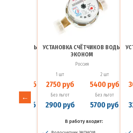
ЁТЧИКОВ ВОДЫ
УСТАНОВКА СЧЁТЧИКОВ ВОДЫ
УС
РА-15Х
ЭКОНОМ
сия
Россия
2 шт
1 шт
2 шт
5400 руб
2750 руб
5400 руб
3
Без льгот
Без льгот
Без льгот
5700 руб
2900 руб
5700 руб
3
у входит:
В работу входит:
КОМЕРА-15Х
Водосчетчик ЭКОНОМ