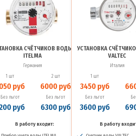
ТАНОВКА СЧЁТЧИКОВ ВОДЫ
УСТАНОВКА СЧЁТЧИК
ITELMA
VALTEC
Германия
Италия
1 шт
2 шт
1 шт
050 руб
6000 руб
3450 руб
66
Без льгот
Без льгот
Без льгот
Бе
200 руб
6300 руб
3600 руб
69
В работу входит:
В работу входи
Прибор учета воды ITELMA
Счетчик воды VALTEC