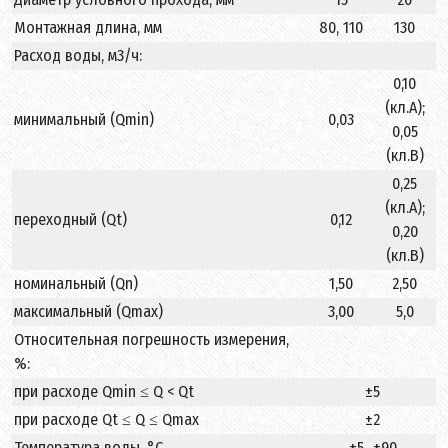
Монтажная длина, мм
80, 110
130
Расход воды, м
3
/ч:
0,10
(кл.А);
минимальный (Q
min
)
0,03
0,05
(кл.В)
0,25
(кл.А);
переходный (Qt)
0,12
0,20
(кл.В)
номинальный (Q
n
)
1,50
2,50
максимальный (Q
max
)
3,00
5,0
Относительная погрешность измерения,
%:
при расходе Q
min
≤
Q
<
Q
t
±5
при расходе
Q
t
≤
Q
≤
Q
max
±2
Температура воды, °С
+5…+90